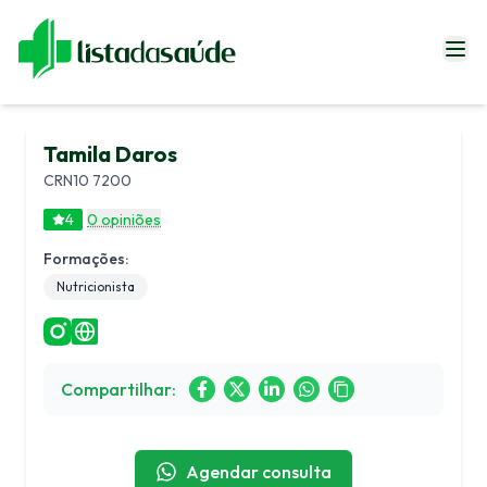
Especialistas
Tamila Daros
Blog
CRN10 7200
Revistas
4
0 opiniões
Sobre Nós
Formações:
Fale Conosco
Nutricionista
Entrar
Compartilhar:
Agendar consulta