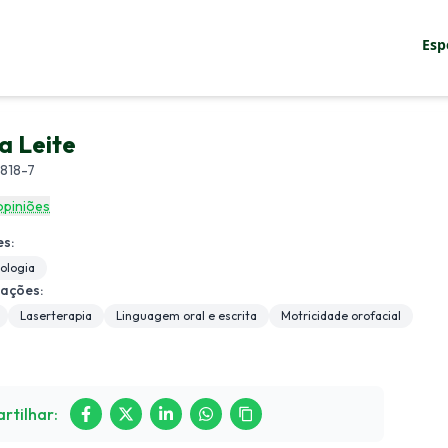
Esp
sco
ia Leite
818-7
Entrar
opiniões
s:
ologia
zações:
Laserterapia
Linguagem oral e escrita
Motricidade orofacial
rtilhar: