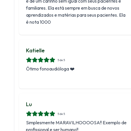
e de um carinho sem igual com seus pacientes e
familiares. Ela está sempre em busca de novos
aprendizados e matérias para seus pacientes. Ela
é nota 1000
Katielle
5
de 5
Ótimo fonoaudióloga ❤️
Lu
5
de 5
Simplesmente MARAVILHOOOOSA!! Exemplo de
profissional e ser humano!!