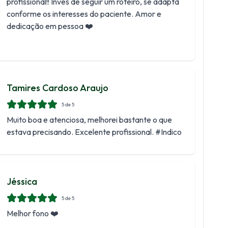
profissional!! Invés de seguir um roteiro, se adapta
conforme os interesses do paciente. Amor e
dedicação em pessoa ❤️
Tamires Cardoso Araujo
5
de 5
Muito boa e atenciosa, melhorei bastante o que
estava precisando. Excelente profissional. #Indico
Jéssica
5
de 5
Melhor fono ❤️