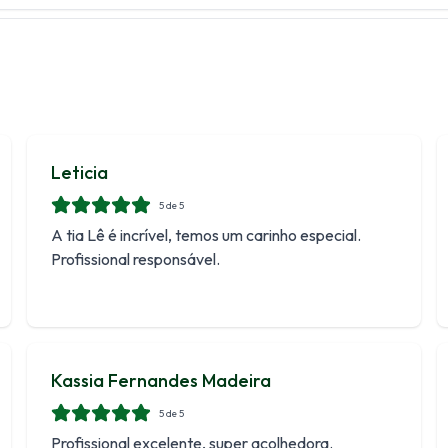
Leticia
5
de 5
A tia Lê é incrível, temos um carinho especial.
Profissional responsável.
Kassia Fernandes Madeira
5
de 5
Profissional excelente, super acolhedora.