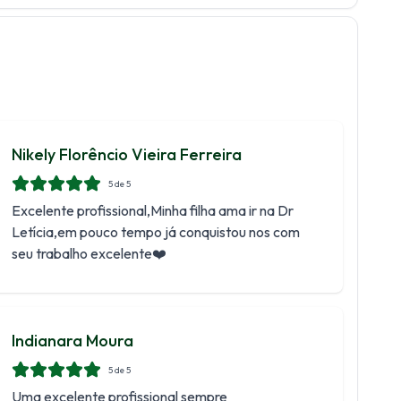
Nikely Florêncio Vieira Ferreira
5
de 5
Excelente profissional,Minha filha ama ir na Dr
Letícia,em pouco tempo já conquistou nos com
seu trabalho excelente❤️
Indianara Moura
5
de 5
Uma excelente profissional sempre