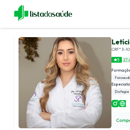
Especialistas
Blog
Revistas
Sobre Nós
Fale Cono
Letíc
CRFª 3-10
5
27 
Formaçõe
Fonoaudi
Especiali
Disfagia
Compa