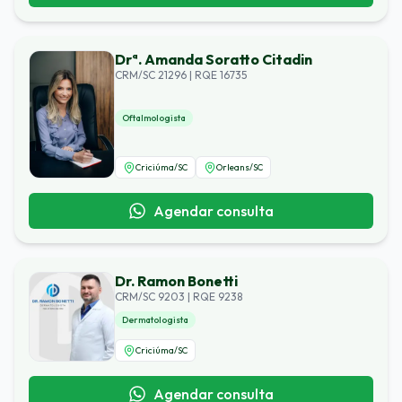
Drª. Amanda Soratto Citadin
CRM/SC 21296 | RQE 16735
Oftalmologista
Criciúma
/
SC
Orleans
/
SC
Agendar consulta
Dr. Ramon Bonetti
CRM/SC 9203 | RQE 9238
Dermatologista
Criciúma
/
SC
Agendar consulta