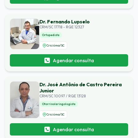
Dr. Fernando Lupselo
CRM/SC 17718 - RQE 12327
Ortopedista
Criciúma
/
SC
Agendar consulta
Dr. José Antônio de Castro Pereira
Junior
CRM/SC 10097 / RQE 13128
Otorrinolaringologista
Criciúma
/
SC
Agendar consulta