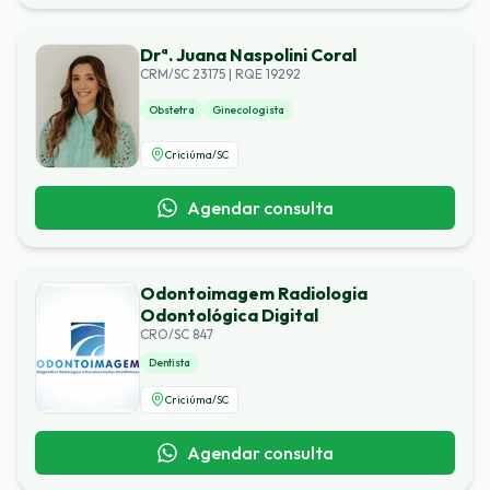
Drª. Juana Naspolini Coral
CRM/SC 23175 | RQE 19292
Obstetra
Ginecologista
Criciúma
/
SC
Agendar consulta
Odontoimagem Radiologia
Odontológica Digital
CRO/SC 847
Dentista
Criciúma
/
SC
Agendar consulta