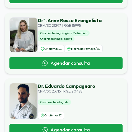
Drª. Anne Rosso Evangelista
CRM/SC 21297 | RQE 15995
Otorrinolaringologista Pediátrico
Otorrinolaringologista
Criciúma
/
SC
Morro da Fumaça
/
SC
Agendar consulta
Dr. Eduardo Campagnaro
CRM/SC 23715 | RQE 20488
Gastroenterologista
Criciúma
/
SC
Agendar consulta