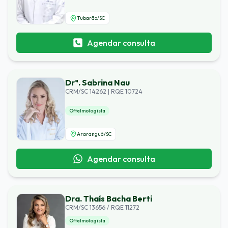
Tubarão
/
SC
Agendar consulta
Drª. Sabrina Nau
CRM/SC 14262 | RQE 10724
Oftalmologista
Araranguá
/
SC
Agendar consulta
Dra. Thaís Bacha Berti
CRM/SC 13656 / RQE 11272
Oftalmologista