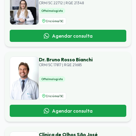
CRM/SC 22712 | RQE 21348
Oftalmologista
Criciúma
/
SC
Agendar consulta
Dr. Bruno Rosso Bianchi
CRM/SC 17817 | RQE 21685
Oftalmologista
Criciúma
/
SC
Agendar consulta
Clínica de Olhos São José