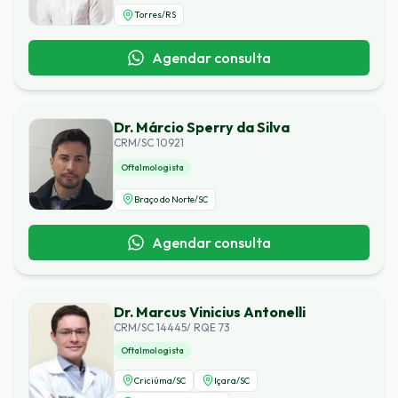
Torres
/
RS
Agendar consulta
Dr. Márcio Sperry da Silva
CRM/SC 10921
Oftalmologista
Braço do Norte
/
SC
Agendar consulta
Dr. Marcus Vinicius Antonelli
CRM/SC 14445/ RQE 73
Oftalmologista
Criciúma
/
SC
Içara
/
SC