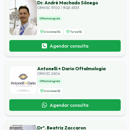
Dr. André Machado Sônego
CRM/SC 9700 / RQE 6533
Oftalmologista
Criciúma
/
SC
Turvo
/
SC
Agendar consulta
Antonelli + Dario Oftalmologia
CRM/SC 2604
Oftalmologista
Criciúma
/
SC
Agendar consulta
Drª. Beatriz Zaccaron