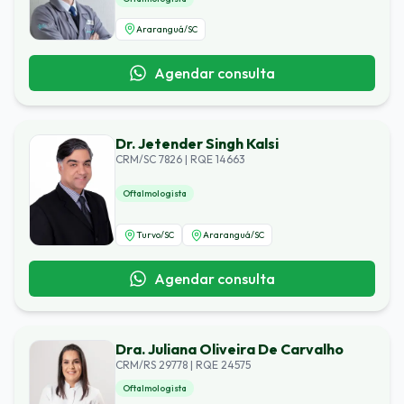
Araranguá
/
SC
Agendar consulta
Dr. Jetender Singh Kalsi
CRM/SC 7826 | RQE 14663
Oftalmologista
Turvo
/
SC
Araranguá
/
SC
Agendar consulta
Dra. Juliana Oliveira De Carvalho
CRM/RS 29778 | RQE 24575
Oftalmologista