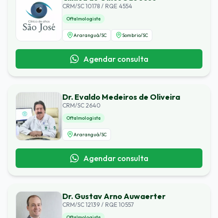
CRM/SC 10178 / RQE 4554
Oftalmologista
Araranguá
/
SC
Sombrio
/
SC
Agendar consulta
Dr. Evaldo Medeiros de Oliveira
CRM/SC 2640
Oftalmologista
Araranguá
/
SC
Agendar consulta
Dr. Gustav Arno Auwaerter
CRM/SC 12139 / RQE 10557
Oftalmologista