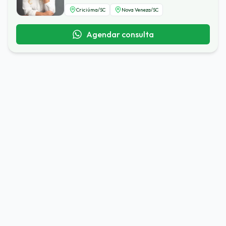
Criciúma
/
SC
Nova Veneza
/
SC
Agendar consulta