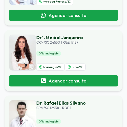
Morro da Fumaça
/
SC
Agendar consulta
Drª. Meibal Junqueira
CRM/SC 24550 | RQE 17127
Oftalmologista
Araranguá
/
SC
Turvo
/
SC
Agendar consulta
Dr. Rafael Elias Silvano
CRM/SC 12938 - RQE 1
Oftalmologista