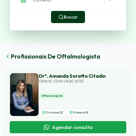
Buscar
Profissionais De
Oftalmologista
Drª. Amanda Soratto Citadin
CRM/SC 21296 | RQE 16735
Oftalmologista
Criciúma
/
SC
Orleans
/
SC
Agendar consulta