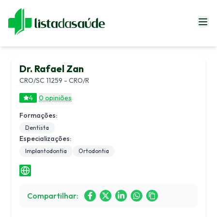
Especialistas
Dr. Rafael Zan
Blog
CRO/SC 11259 - CRO/R
Revistas
4
0 opiniões
Sobre Nós
Formações:
Fale Conosco
Dentista
Especializações:
Implantodontia
Ortodontia
Entrar
Compartilhar: