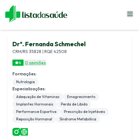
Especialistas
Drª. Fernanda Schmechel
Blog
CRM/RS 35828 | RQE 42508
Revistas
4
0 opiniões
Sobre Nós
Formações:
Fale Conosco
Nutrologia
Especializações:
Adequação de Vitaminas
Emagrecimento
Implantes Hormonais
Perda de Libido
Entrar
Performance Esportiva
Prescrição de Injetáveis
Reposição Hormanal
Síndrome Metabólica