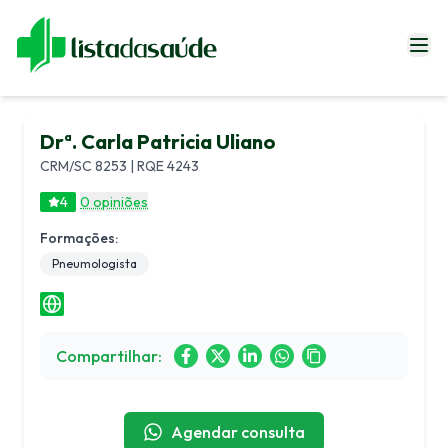
Especialistas
Drª. Carla Patricia Uliano
Blog
CRM/SC 8253 | RQE 4243
Revistas
4
0 opiniões
Sobre Nós
Formações:
Fale Conosco
Pneumologista
Entrar
Compartilhar:
Agendar consulta