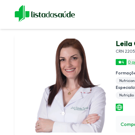
Especialistas
Blog
Revistas
Sobre Nós
Fale Cono
Leila
CRN 2205
4
0 o
Formaçõe
Nutricion
Especiali
Nutrição 
Compa