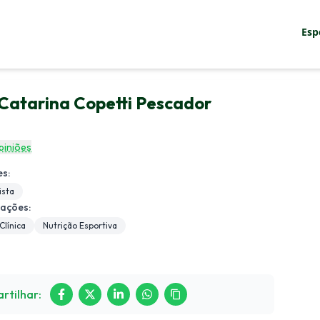
Esp
sco
 Catarina Copetti Pescador
Entrar
piniões
s:
ista
zações:
Clínica
Nutrição Esportiva
rtilhar: