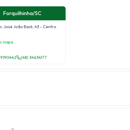
Forquilhinha
/
SC
o:
José João Back, 43
- Centro
no mapa
99190442
(48) 34634177