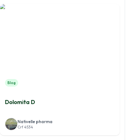
Blog
Dolomita D
Nativelle pharma
Crf 4534