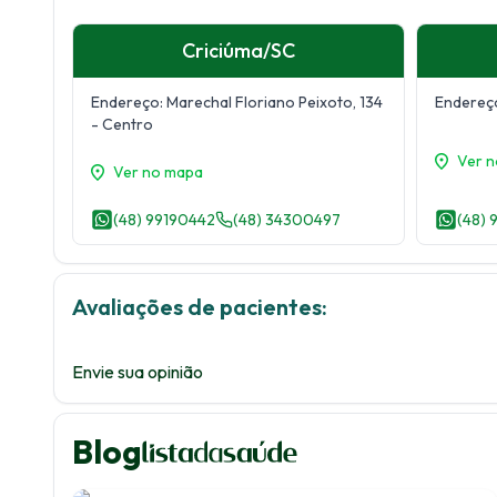
Criciúma
/
SC
Endereço:
Marechal Floriano Peixoto, 134
Endereç
- Centro
Ver 
Ver no mapa
(48) 99190442
(48) 34300497
(48) 
Avaliações de pacientes:
Envie sua opinião
Blog