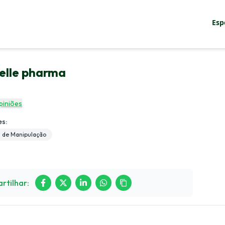
Esp
sco
elle pharma
Entrar
piniões
s:
 de Manipulação
rtilhar: