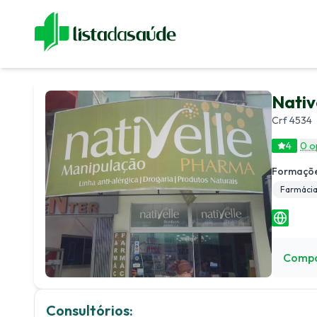
Especialistas
Blog
Revistas
Sobre Nós
Fale Cono
Nativ
Crf 4534
4
0 o
Formaçõe
Farmácia
Compa
Consultórios: