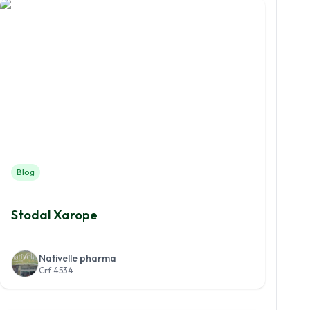
Blog
Stodal Xarope
Nativelle pharma
Crf 4534