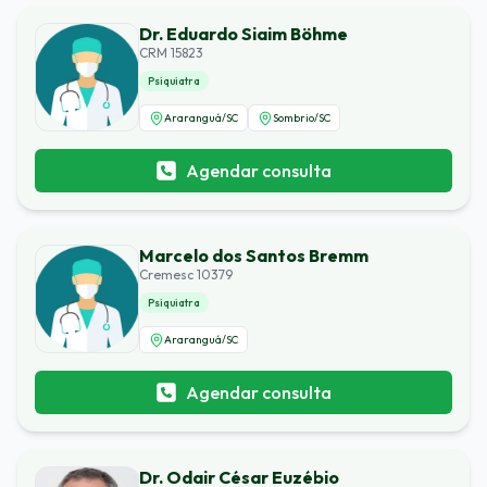
Dr. Eduardo Siaim Böhme
CRM 15823
Psiquiatra
Araranguá
/
SC
Sombrio
/
SC
Agendar consulta
Marcelo dos Santos Bremm
Cremesc 10379
Psiquiatra
Araranguá
/
SC
Agendar consulta
Dr. Odair César Euzébio