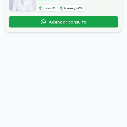
Turvo
/
SC
Araranguá
/
SC
Agendar consulta