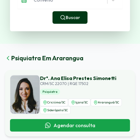
Buscar
Psiquiatra
Em
Ararangua
Drª. Ana Elisa Prestes Simonetti
CRM/SC 22070 | RQE 17502
Psiquiatra
Criciúma
/
SC
Içara
/
SC
Araranguá
/
SC
Siderópolis
/
SC
Agendar consulta