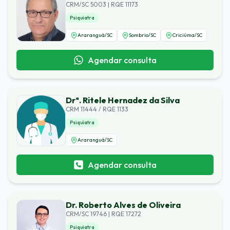
CRM/SC 5003 | RQE 11173
Psiquiatra
Araranguá
/
SC
Sombrio
/
SC
Criciúma
/
SC
Agendar consulta
Drª. Ritele Hernadez da Silva
CRM 11444 / RQE 1133
Psiquiatra
Araranguá
/
SC
Agendar consulta
Dr. Roberto Alves de Oliveira
CRM/SC 19746 | RQE 17272
Psiquiatra