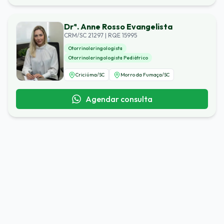
Drª. Anne Rosso Evangelista
CRM/SC 21297 | RQE 15995
Otorrinolaringologista
Otorrinolaringologista Pediátrico
Criciúma
/
SC
Morro da Fumaça
/
SC
Agendar consulta