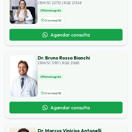
CRM/SC 22712 | RQE 21348
Oftalmologista
Criciúma
/
SC
Agendar consulta
Dr. Bruno Rosso Bianchi
CRM/SC 17817 | RQE 21685
Oftalmologista
Criciúma
/
SC
Agendar consulta
Dr. Marcus Vinicius Antonelli