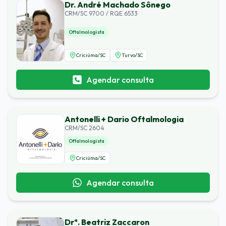
Dr. André Machado Sônego
CRM/SC 9700 / RQE 6533
Oftalmologista
Criciúma
/
SC
Turvo
/
SC
Agendar consulta
Antonelli + Dario Oftalmologia
CRM/SC 2604
Oftalmologista
Criciúma
/
SC
Agendar consulta
Drª. Beatriz Zaccaron