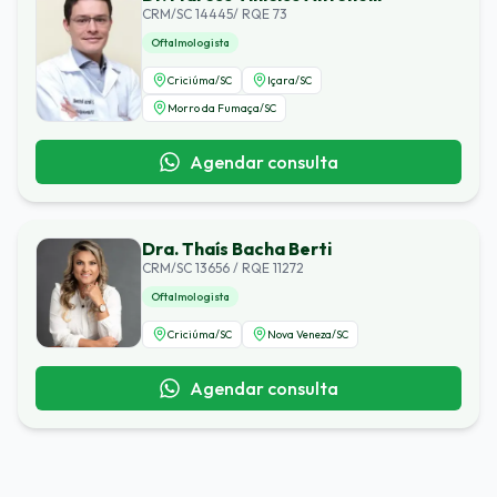
CRM/SC 14445/ RQE 73
Oftalmologista
Criciúma
/
SC
Içara
/
SC
Morro da Fumaça
/
SC
Agendar consulta
Dra. Thaís Bacha Berti
CRM/SC 13656 / RQE 11272
Oftalmologista
Criciúma
/
SC
Nova Veneza
/
SC
Agendar consulta