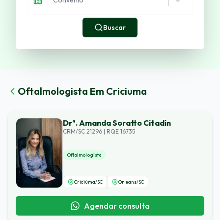
Buscar
Oftalmologista
Em
Criciuma
Drª. Amanda Soratto Citadin
CRM/SC 21296 | RQE 16735
Oftalmologista
Criciúma
/
SC
Orleans
/
SC
Agendar consulta