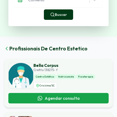
Buscar
Profissionais De
Centro Estetico
Bella Corpus
Crefito 138275- f
Centro Estético
Nutricionista
Fisioterapia
Criciúma
/
SC
Agendar consulta