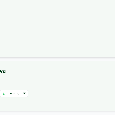
lva
Urussanga
/
SC