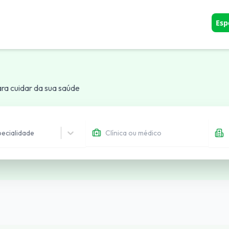
Esp
sco
para cuidar da sua saúde
Entrar
pecialidade