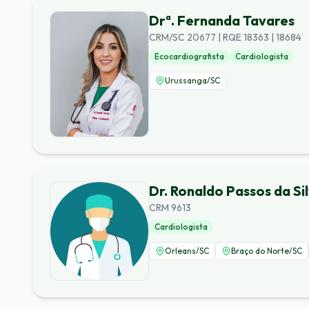
Drª. Fernanda Tavares
CRM/SC 20677 | RQE 18363 | 18684
Ecocardiografista
Cardiologista
Urussanga
/
SC
Dr. Ronaldo Passos da Si
CRM 9613
Cardiologista
Orleans
/
SC
Braço do Norte
/
SC